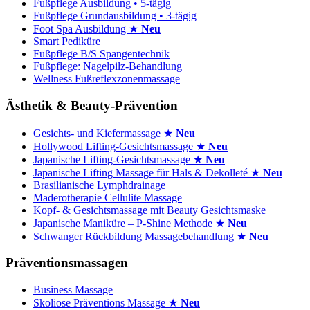
Fußpflege Ausbildung • 5-tägig
Fußpflege Grundausbildung • 3-tägig
Foot Spa Ausbildung ★
Neu
Smart Pediküre
Fußpflege B/S Spangentechnik
Fußpflege: Nagelpilz-Behandlung
Wellness Fußreflexzonenmassage
Ästhetik & Beauty-Prävention
Gesichts- und Kiefermassage ★
Neu
Hollywood Lifting-Gesichtsmassage ★
Neu
Japanische Lifting-Gesichtsmassage ★
Neu
Japanische Lifting Massage für Hals & Dekolleté ★
Neu
Brasilianische Lymphdrainage
Maderotherapie Cellulite Massage
Kopf- & Gesichtsmassage mit Beauty Gesichtsmaske
Japanische Maniküre – P-Shine Methode ★
Neu
Schwanger Rückbildung Massagebehandlung ★
Neu
Präventionsmassagen
Business Massage
Skoliose Präventions Massage ★
Neu