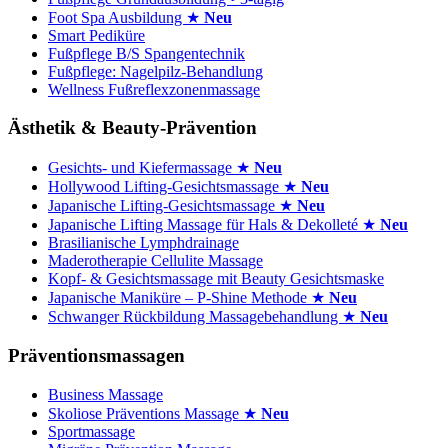
Foot Spa Ausbildung ★
Neu
Smart Pediküre
Fußpflege B/S Spangentechnik
Fußpflege: Nagelpilz-Behandlung
Wellness Fußreflexzonenmassage
Ästhetik & Beauty-Prävention
Gesichts- und Kiefermassage ★
Neu
Hollywood Lifting-Gesichtsmassage ★
Neu
Japanische Lifting-Gesichtsmassage ★
Neu
Japanische Lifting Massage für Hals & Dekolleté ★
Neu
Brasilianische Lymphdrainage
Maderotherapie Cellulite Massage
Kopf- & Gesichtsmassage mit Beauty Gesichtsmaske
Japanische Maniküre – P-Shine Methode ★
Neu
Schwanger Rückbildung Massagebehandlung ★
Neu
Präventionsmassagen
Business Massage
Skoliose Präventions Massage ★
Neu
Sportmassage