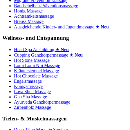
Migräne Prävention Massage
Bandscheiben-Präventionsmassage
Honig Massage
Achtsamkeitsmassage
Breuss Massage
Ausgleichende Kinder- und Jugendmassage ★
Neu
Wellness- und Entspannung
Head Spa Ausbildung ★
Neu
Cupping Ganzkörpermassage ★
Neu
Hot Stone Massage
Lomi Lomi Nui Massage
Kräuterstempel Massage
Hot Chocolate Massage
Engelsmassage
Königsmassage
Lava Shell Massage
Gua Sha Massage
Ayurveda Ganzkörpermassage
Zirbenholz Massage
Tiefen- & Muskelmassagen
Deep Tisue Massage Seminar