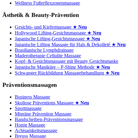
Wellness Fußreflexzonenmassage
Ästhetik & Beauty-Prävention
Gesichts- und Kiefermassage ★
Neu
Hollywood Lifting-Gesichtsmassage ★
Neu
Japanische Lifting-Gesichtsmassage ★
Neu
Japanische Lifting Massage für Hals & Dekolleté ★
Neu
Brasilianische Lymphdrainage
Maderotherapie Cellulite Massage
Kopf- & Gesichtsmassage mit Beauty Gesichtsmaske
Japanische Maniküre – P-Shine Methode ★
Neu
Schwanger Rückbildung Massagebehandlung ★
Neu
Präventionsmassagen
Business Massage
Skoliose Präventions Massage ★
Neu
Sportmassage
Migräne Prävention Massage
Bandscheiben-Präventionsmassage
Honig Massage
Achtsamkeitsmassage
Breuss Massage