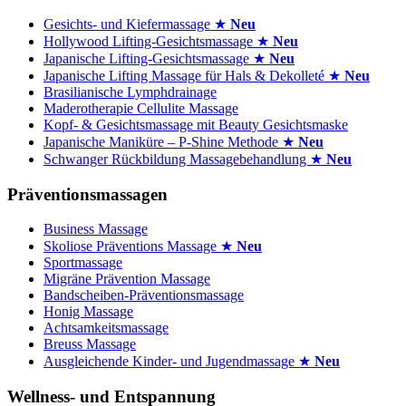
Gesichts- und Kiefermassage ★
Neu
Hollywood Lifting-Gesichtsmassage ★
Neu
Japanische Lifting-Gesichtsmassage ★
Neu
Japanische Lifting Massage für Hals & Dekolleté ★
Neu
Brasilianische Lymphdrainage
Maderotherapie Cellulite Massage
Kopf- & Gesichtsmassage mit Beauty Gesichtsmaske
Japanische Maniküre – P-Shine Methode ★
Neu
Schwanger Rückbildung Massagebehandlung ★
Neu
Präventionsmassagen
Business Massage
Skoliose Präventions Massage ★
Neu
Sportmassage
Migräne Prävention Massage
Bandscheiben-Präventionsmassage
Honig Massage
Achtsamkeitsmassage
Breuss Massage
Ausgleichende Kinder- und Jugendmassage ★
Neu
Wellness- und Entspannung